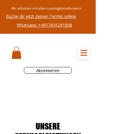
Wir arbeiten mit allen Leasingdienstleistern
Buche dir jetzt deinen Termin online
Whatsapp: +4917655291858
RADREZEPT
Abonnieren
UNSERE