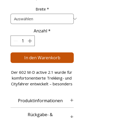
Breite
*
Anzahl
*
In den Warenkorb
Der 602 M-D active 2.1 wurde für 
komfortorientierte Trekking- und 
Cityfahrer entwickelt – besonders 
für Menschen, die auf maximale 
Druckentlastung angewiesen sind. 
Produktinformationen
Die M-D-Form („maximale 
Druckentlastung“) ist speziell 
darauf ausgelegt, den 
Rückgabe- &
ARTIKELNU
57230-2008