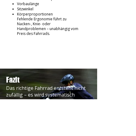
Vorbaulänge
Sitzwinkel
Körperproportionen
Fehlende Ergonomie führt zu
Nacken-, Knie- oder
Handproblemen – unabhängig vom
Preis des Fahrrads.
Fazit
Das richtige Fahrrad entsteht nicht
zufällig – es wird systematisch
ausgewählt. Wer Nutzung,
Ergonomie, Qualität und Service
berücksichtigt, investiert in
langfristige Fahrfreude statt in
kurzfristige Begeisterung.