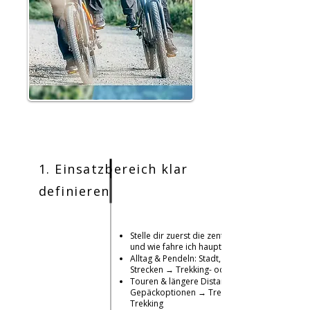
1. Einsatzbereich klar
definieren
Stelle dir zuerst die zentrale Frage: Wo
und wie fahre ich hauptsächlich?
Alltag & Pendeln: Stadt, Radweg, kurze
Strecken → Trekking- oder Citybike
Touren & längere Distanzen: Komfort,
Gepäckoptionen → Trekkingrad oder E-
Trekking