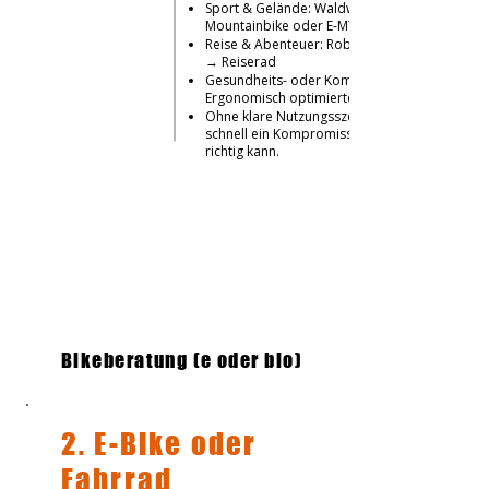
Sport & Gelände: Waldwege, Trails →
Mountainbike oder E-MTB
Reise & Abenteuer: Robustheit, Zuladung
→ Reiserad
Gesundheits- oder Komfortfokus:
Ergonomisch optimierte Modelle
Ohne klare Nutzungsszenarien entsteht
schnell ein Kompromissrad, das nichts
richtig kann.
Bikeberatung (e oder bio)
2. E-Bike oder
Fahrrad