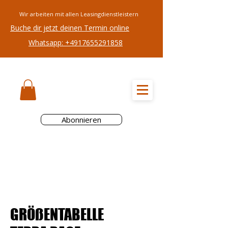
Wir arbeiten mit allen Leasingdienstleistern
Buche dir jetzt deinen Termin online
Whatsapp: +4917655291858
RADREZEPT
Abonnieren
GRÖßENTABELLE